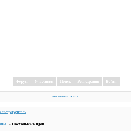
Форум
Участники
Поиск
Регистрация
Войти
активные темы
регистрируйтесь
.
лие.
»
Пасхальные идеи.