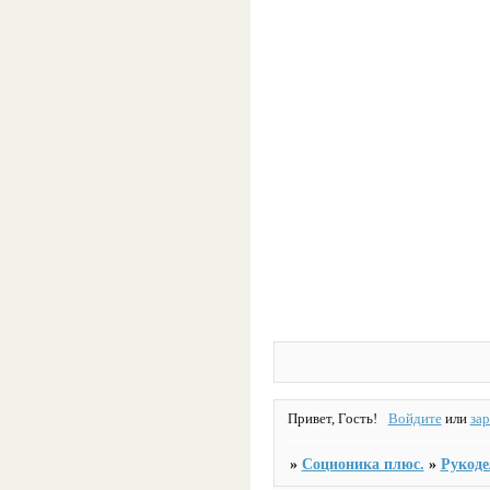
Привет, Гость!
Войдите
или
за
»
Соционика плюс.
»
Рукоде