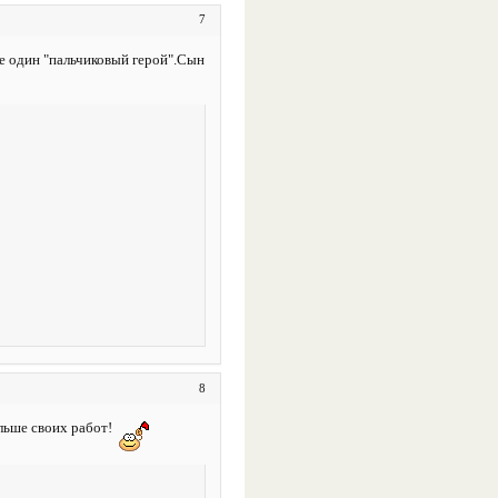
7
ще один "пальчиковый герой".Сын
8
льше своих работ!