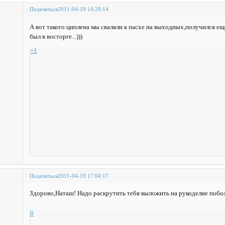
Поделиться
2011-04-19 14:28:14
А вот такого циплена мы сваляли к пасхе на выходных,получился е
был в восторге...)))
+1
Поделиться
2011-04-19 17:04:17
Здорово,Наташ! Надо раскрутить тебя выложить на рукоделие побо
0